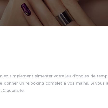
ez simplement pimenter votre jeu d’ongles de temps e
 de donner un relooking complet à vos mains. Si vous
. Clouons-le!