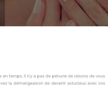
n temps, il n’y a pas de pénurie de raisons de vous
 avez la démangeaison de devenir astucieux avec vos