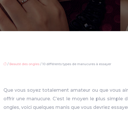
/
Beauté des ongles
/ 10 différents types de manucures à essayer
Que vous soyez totalement amateur ou que vous aimi
offrir une manucure. C’est le moyen le plus simple
ongles, voici quelques manis que vous devriez essayer