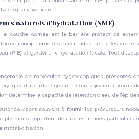
ique de la peau. La connaissance de ces processus p
tation par voie orale.
teurs naturels d’hydratation (NMF)
la couche cornée est la barrière protectrice exter
e formé principalement de céramides, de cholestérol et d
 eau (PIE) et garder une hydratation idéale. Tout désé
 ensemble de molécules hygroscopiques présentes da
oxylique, d’acide lactique et d’urée, agissent comme d
tion détermine la capacité de rétention d’eau de l’épide
 cutanée visent souvent à fournir les précurseurs n
suppléments apportent des acides aminés particuliers o
ur métabolisation.