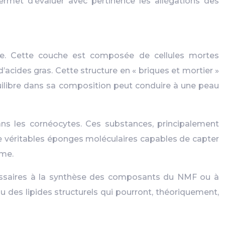
ermet d’évaluer avec pertinence les allégations des
ne. Cette couche est composée de cellules mortes
’acides gras. Cette structure en « briques et mortier »
quilibre dans sa composition peut conduire à une peau
ns les cornéocytes. Ces substances, principalement
e véritables éponges moléculaires capables de capter
rme.
écessaires à la synthèse des composants du NMF ou à
u des lipides structurels qui pourront, théoriquement,