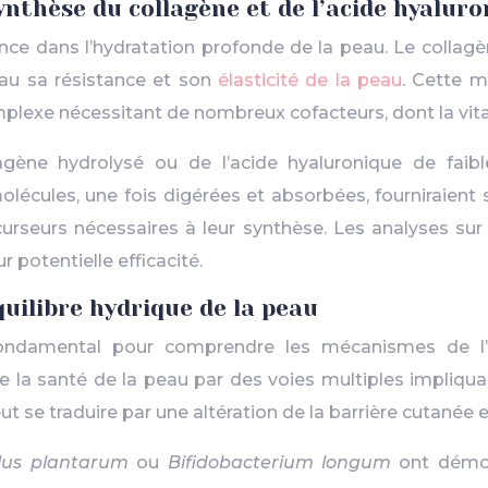
ynthèse du collagène et de l’acide hyalur
nce dans l’hydratation profonde de la peau. Le collagè
eau sa résistance et son
élasticité de la peau
. Cette m
plexe nécessitant de nombreux cofacteurs, dont la vitami
ène hydrolysé ou de l’acide hyaluronique de faibl
lécules, une fois digérées et absorbées, fourniraient s
urseurs nécessaires à leur synthèse. Les analyses sur
 potentielle efficacité.
uilibre hydrique de la peau
ndamental pour comprendre les mécanismes de l’hyd
la santé de la peau par des voies multiples impliquan
 se traduire par une altération de la barrière cutanée 
llus plantarum
ou
Bifidobacterium longum
ont démon