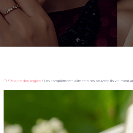
/
Beauté des ongles
/ Les compléments alimentaires peuvent-ils vraiment am