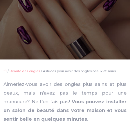
/
Beauté des ongles
/ Astuces pour avoir des ongles beaux et sains
Aimeriez-vous avoir des ongles plus sains et plus
beaux, mais n’avez pas le temps pour une
manucure? Ne t’en fais pas!
Vous pouvez installer
un salon de beauté dans votre maison et vous
sentir belle en quelques minutes.