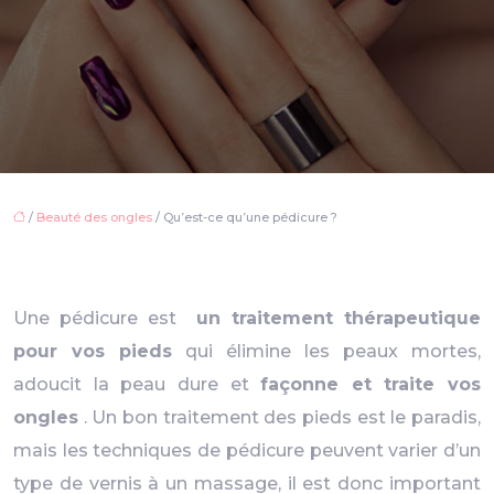
/
Beauté des ongles
/ Qu’est-ce qu’une pédicure ?
Une pédicure est
un traitement thérapeutique
pour vos pieds
qui élimine les peaux mortes,
adoucit la peau dure et
façonne et traite vos
ongles
. Un bon traitement des pieds est le paradis,
mais les techniques de pédicure peuvent varier d’un
type de vernis à un massage, il est donc important