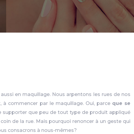
t aussi en maquillage. Nous arpentons les rues de nos
ut, à commencer par le maquillage. Oui, parce
que se
e supporter que peu de tout type de produit appliqué
 coin de la rue. Mais pourquoi renoncer à un geste qui
s nous consacrons à nous-mêmes?