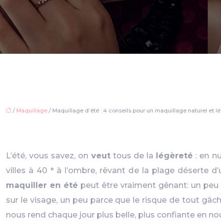
/
Maquillage
/ Maquillage d’été : 4 conseils pour un maquillage naturel et l
L’été, vous savez, on
veut
tous de la
légèreté
: en n
villes à 40 ° à l’ombre, rêvant de la plage déserte 
maquiller en été
peut être vraiment gênant: un peu 
sur le visage, un peu parce que le risque de tout gâc
nous rend chaque jour plus belle, plus confiante en 