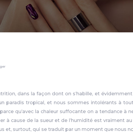
éger
utrition, dans la façon dont on s’habille, et évidemmen
d’un paradis tropical, et nous sommes intolérants à to
parce qu’avec la chaleur suffocante on a tendance à n
her à cause de la sueur et de l’humidité est vraiment au
nous et, surtout, qui se traduit par un moment que nou