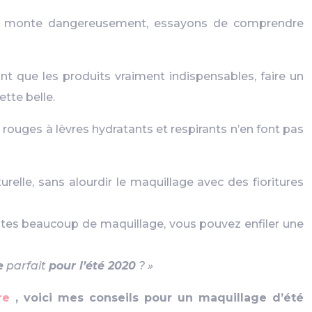
re monte dangereusement, essayons de comprendre
isant que les produits vraiment indispensables, faire un
ette belle.
s rouges à lèvres hydratants et respirants n’en font pas
relle, sans alourdir le maquillage avec des fioritures
aites beaucoup de maquillage, vous pouvez enfiler une
e
parfait
pour l’été 2020
? »
re
, voici mes conseils pour un maquillage d’été