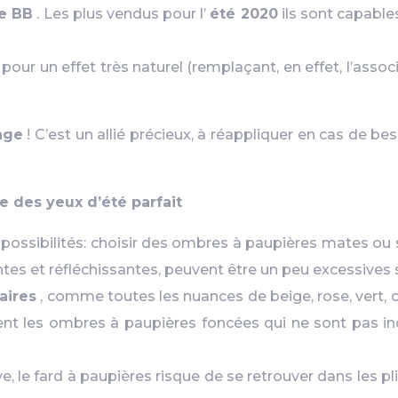
e BB
. Les plus vendus pour l’
été 2020
ils sont capables
, pour un effet très naturel (remplaçant, en effet, l’asso
age
! C’est un allié précieux, à réappliquer en cas de bes
 des yeux d’été parfait
ossibilités: choisir des ombres à paupières mates ou
lantes et réfléchissantes, peuvent être un peu excessives
laires
, comme toutes les nuances de beige, rose, vert, o
nt les ombres à paupières foncées qui ne sont pas indi
 le fard à paupières risque de se retrouver dans les pli