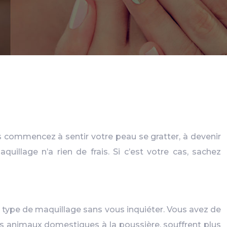
s commencez à sentir votre peau se gratter, à devenir
uillage n’a rien de frais. Si c’est votre cas, sachez
uel type de maquillage sans vous inquiéter. Vous avez de
es animaux domestiques à la poussière, souffrent plus