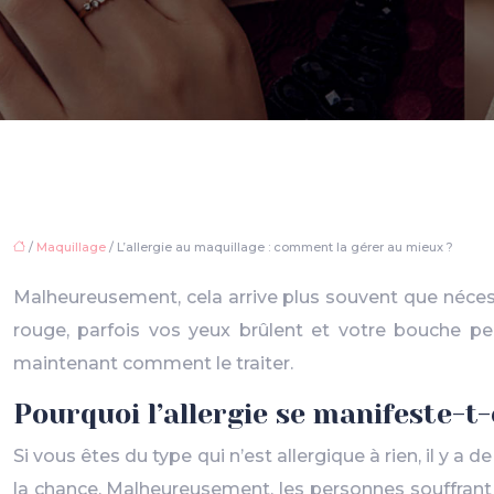
/
Maquillage
/ L’allergie au maquillage : comment la gérer au mieux ?
Malheureusement, cela arrive plus souvent que nécess
rouge, parfois vos yeux brûlent et votre bouche peut
maintenant comment le traiter.
Pourquoi l’allergie se manifeste-t-
Si vous êtes du type qui n’est allergique à rien, il y 
la chance. Malheureusement, les personnes souffrant 