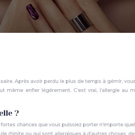
aire. Après avoir perdu le plus de temps à gémir, vou
 même enfler légèrement. C’est vrai, l’allergie au maq
elle ?
a de fortes chances que vous puissiez porter n’importe q
de rhinite ou qui sont allergiques à d’autres choses, d