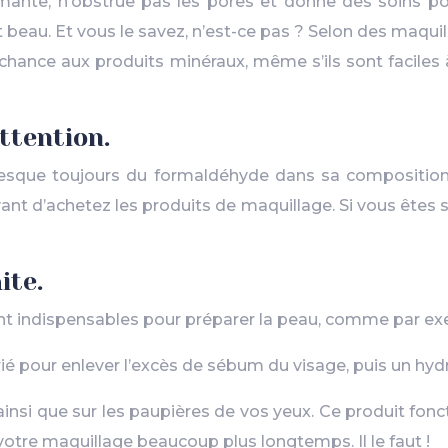
mante, n’obstrue pas les pores et donne des soins po
est beau. Et vous le savez, n’est-ce pas ? Selon des maqui
 une chance aux produits minéraux, même s’ils sont facil
attention.
presque toujours du formaldéhyde dans sa composition
 avant d’achetez les produits de maquillage. Si vous êtes 
ite.
nt indispensables pour préparer la peau, comme par e
rié pour enlever l’excès de sébum du visage, puis un hyd
ainsi que sur les paupières de vos yeux. Ce produit fo
r votre maquillage beaucoup plus longtemps. Il le faut !