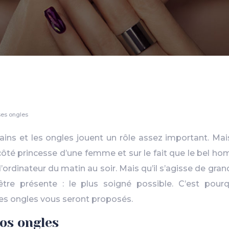
ses ongles
ns et les ongles jouent un rôle assez important. Mais 
 côté princesse d’une femme et sur le fait que le bel h
’ordinateur du matin au soir. Mais qu’il s’agisse de gran
tre présente : le plus soigné possible. C’est pour
es ongles vous seront proposés.
os ongles