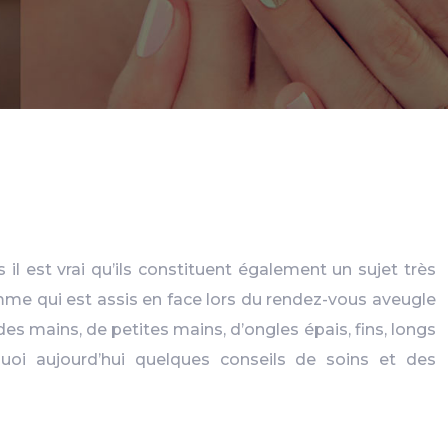
il est vrai qu’ils constituent également un sujet très
omme qui est assis en face lors du rendez-vous aveugle
des mains, de petites mains, d’ongles épais, fins, longs
quoi aujourd’hui quelques conseils de soins et des