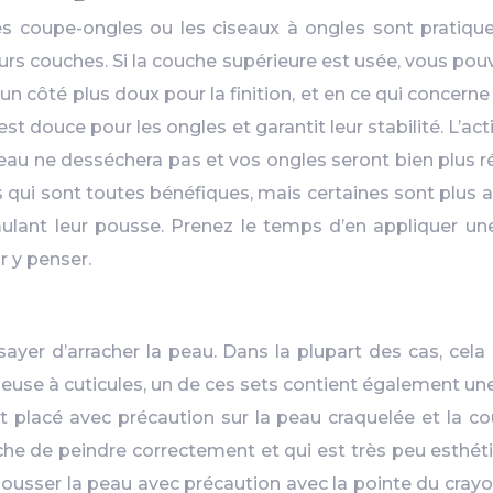
 Les coupe-ongles ou les ciseaux à ongles sont prati
eurs couches. Si la couche supérieure est usée, vous po
 un côté plus doux pour la finition, et en ce qui concerne
st douce pour les ongles et garantit leur stabilité. L’a
eau ne desséchera pas et vos ongles seront bien plus r
qui sont toutes bénéfiques, mais certaines sont plus ada
timulant leur pousse. Prenez le temps d’en appliquer un
r y penser.
ayer d’arracher la peau. Dans la plupart des cas, cela n
deuse à cuticules, un de ces sets contient également une
t placé avec précaution sur la peau craquelée et la co
he de peindre correctement et qui est très peu esthétiqu
pousser la peau avec précaution avec la pointe du crayon