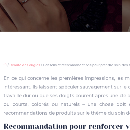
/
Beauté des ongles
/ Conseils et recommandations pour prendre soin des 
En ce qui concerne les premières impressions, les mai
intéressant. Ils laissent spéculer sauvagement sur le
travaille dur ou que ses doigts courent après une clé d
ou courts, colorés ou naturels – une chose doit ê
recommandations de produits sur le thème du soin d
Recommandation pour renforcer v