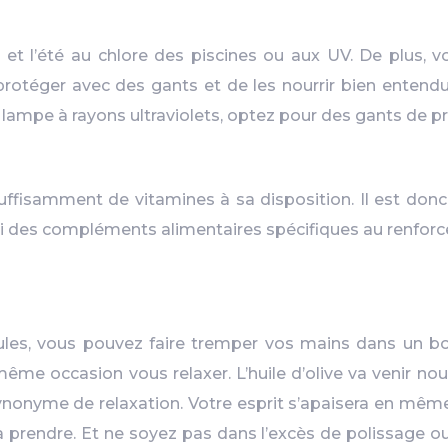
id et l’été au chlore des piscines ou aux UV. De plus,
protéger avec des gants et de les nourrir bien entend
 lampe à rayons ultraviolets, optez pour des gants de p
suffisamment de vitamines à sa disposition. Il est donc 
ssi des compléments alimentaires spécifiques au renforc
les, vous pouvez faire tremper vos mains dans un bol d
même occasion vous relaxer. L’huile d’olive va venir nou
 synonyme de relaxation. Votre esprit s’apaisera en mê
 prendre. Et ne soyez pas dans l’excès de polissage o