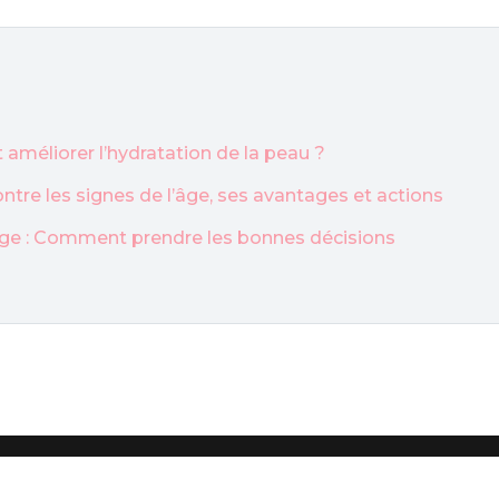
améliorer l’hydratation de la peau ?
ontre les signes de l’âge, ses avantages et actions
isage : Comment prendre les bonnes décisions
Tutos de maquillage pour être belle.