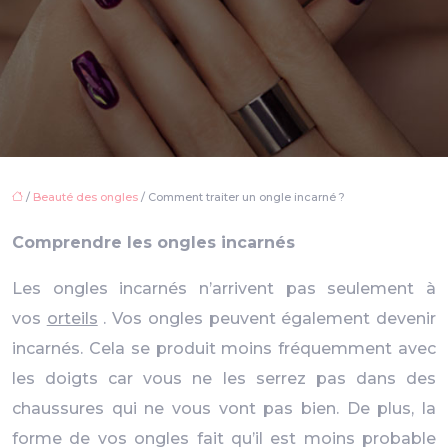
/
Beauté des ongles
/ Comment traiter un ongle incarné ?
Comprendre les ongles incarnés
Les ongles incarnés n’arrivent pas seulement à
vos
orteils
. Vos ongles peuvent également devenir
incarnés. Cela se produit moins fréquemment avec
les doigts car vous ne les serrez pas dans des
chaussures qui ne vous vont pas bien. De plus, la
forme de vos ongles fait qu’il est moins probable