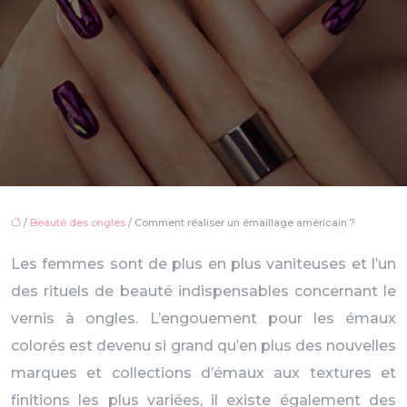
/
Beauté des ongles
/ Comment réaliser un émaillage américain ?
Les femmes sont de plus en plus vaniteuses et l’un
des rituels de beauté indispensables concernant le
vernis à ongles. L’engouement pour les émaux
colorés est devenu si grand qu’en plus des nouvelles
marques et collections d’émaux aux textures et
finitions les plus variées, il existe également des