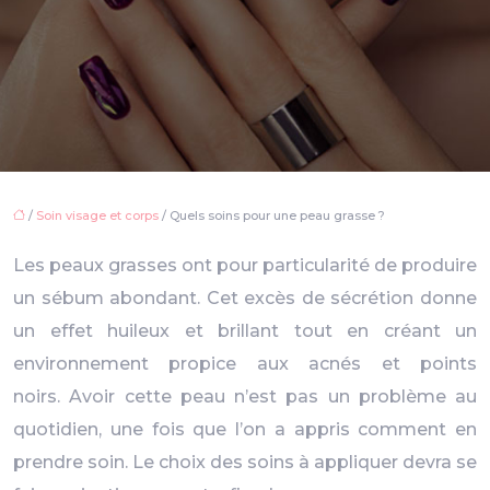
/
Soin visage et corps
/ Quels soins pour une peau grasse ?
Les peaux grasses ont pour particularité de produire
un sébum abondant. Cet excès de sécrétion donne
un effet huileux et brillant tout en créant un
environnement propice aux acnés et points
noirs. Avoir cette peau n’est pas un problème au
quotidien, une fois que l’on a appris comment en
prendre soin. Le choix des soins à appliquer devra se