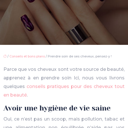
/
Conseils et bons plans
/ Prendre soin de ses cheveux, pensez-y !
Parce que vos cheveux sont votre source de beauté,
apprenez à en prendre soin Ici, nous vous livrons
quelques
conseils pratiques pour des cheveux tout
en beauté
.
Avoir une hygiène de vie saine
Oui, ce n’est pas un scoop, mais pollution, tabac et
une alimentation non équilibrée n’aide pas vos