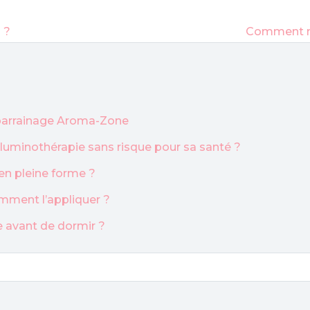
 ?
Comment ma
u parrainage Aroma-Zone
a luminothérapie sans risque pour sa santé ?
en pleine forme ?
mment l’appliquer ?
ge avant de dormir ?