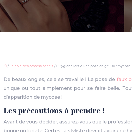
/
Le coin des professionnels
/ L’Hygiène lors d’une pose en gel UV : mycose
De beaux ongles, cela se travaille ! La pose de
faux o
unique ou tout simplement pour se faire belle. Tout
d’apparition de mycose !
Les précautions à prendre !
Avant de vous décider, assurez-vous que le professionne
bonne notoriété. Certes, la styliste devrait avoir un