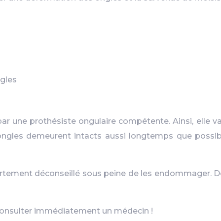
ngles
 par une prothésiste ongulaire compétente. Ainsi, elle v
 ongles demeurent intacts aussi longtemps que possible
rtement déconseillé sous peine de les endommager. De p
 consulter immédiatement un médecin !