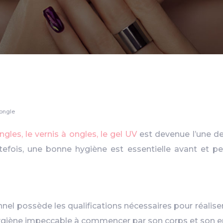
 ongle
ngles, le vernis à ongles, le gel UV
est devenue l’une de
efois, une bonne hygiène est essentielle avant et pe
l possède les qualifications nécessaires pour réaliser l’
e hygiène impeccable à commencer par son corps et son e