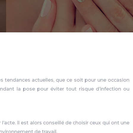
s tendances actuelles, que ce soit pour une occasion
ndant la pose pour éviter tout risque d’infection ou
acte. Il est alors conseillé de choisir ceux qui ont une
nvironnement de travail.