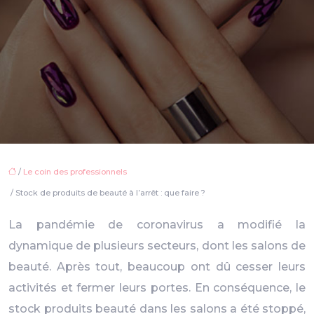
/
Le coin des professionnels
/ Stock de produits de beauté à l’arrêt : que faire ?
La pandémie de coronavirus a modifié la
dynamique de plusieurs secteurs, dont les salons de
beauté. Après tout, beaucoup ont dû cesser leurs
activités et fermer leurs portes. En conséquence, le
stock produits beauté dans les salons a été stoppé,