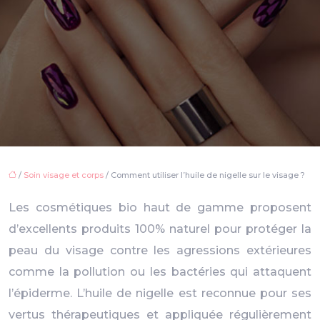
/
Soin visage et corps
/ Comment utiliser l’huile de nigelle sur le visage ?
Les cosmétiques bio haut de gamme proposent
d’excellents produits 100% naturel pour protéger la
peau du visage contre les agressions extérieures
comme la pollution ou les bactéries qui attaquent
l’épiderme. L’huile de nigelle est reconnue pour ses
vertus thérapeutiques et appliquée régulièrement