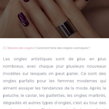
/
Beauté des ongles
/ Comment faire des ongles cosmiques ?
Les ongles artistiques sont de plus en plus
nombreux, avec chaque jour plusieurs nouveaux
modèles sur lesquels on peut parier. Ce sont des
ongles parfaits pour les femmes modernes qui
aiment essayer les tendances de la mode. Après la
peluche, le caviar, les paillettes, les ongles marbrés,
dégradés et autres types d’ongles, c’est au tour des