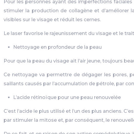
Pour les personnes ayant des imperfections faciales ca
stimuler la production de collagène et d’améliorer l
visibles sur le visage et réduit les cernes.
Le laser favorise le rajeunissement du visage et le trai
Nettoyage en profondeur de la peau
Pour que la peau du visage ait l’air jeune, toujours b
Ce nettoyage va permettre de dégager les pores, per
saillants causés par l’accumulation de pétrole, par c
L’acide rétinoïque pour une peau renouvelée
C’est l’acide le plus utilisé et l’un des plus anciens. C
par stimuler la mitose et, par conséquent, le renouvell
De ce fait, et en raison de son action comédolytique, 