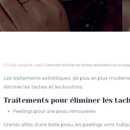
/
Soin visage et corps
/ Comment éliminer les taches de boutons sur le visa
Les traitements esthétiques, de plus en plus modernes
éliminer les taches et les boutons.
Traitements pour éliminer les tach
Peelings pour une peau renouvelée
Grands alliés d’une belle peau, les peelings sont indiq