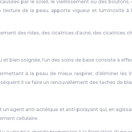
usées par le soleil, le vieillissement ou des boutons, c
a texture de la peau, apporte vigueur et luminosité à 
tement des rides, des cicatrices d’acné, des cicatrices c
eau et bien soignée, l’un des soins de base consiste à e
mettant à la peau de mieux respirer, d’éliminer les im
onséquent il va faire un renouvellement des taches de bl
’est un agent anti-acnéique et anti-porayant qui, en agissan
ement cellulaire.
il y a une plus grande propension à la formation d’une co