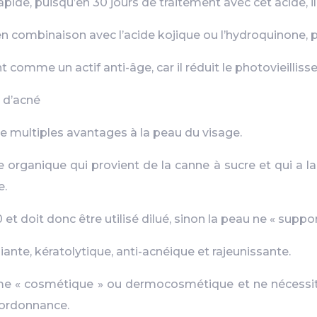
pide, puisqu’en 30 jours de traitement avec cet acide, i
 en combinaison avec l’acide kojique ou l’hydroquinone, 
nt comme un actif anti-âge, car il réduit le photovieillis
s d’acné
e de multiples avantages à la peau du visage.
e organique qui provient de la canne à sucre et qui a la
e.
 et doit donc être utilisé dilué, sinon la peau ne « suppor
liante, kératolytique, anti-acnéique et rajeunissante.
omme « cosmétique » ou dermocosmétique et ne nécessi
 ordonnance.