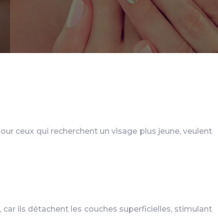
our ceux qui recherchent un visage plus jeune, veulent
 car ils détachent les couches superficielles, stimulant