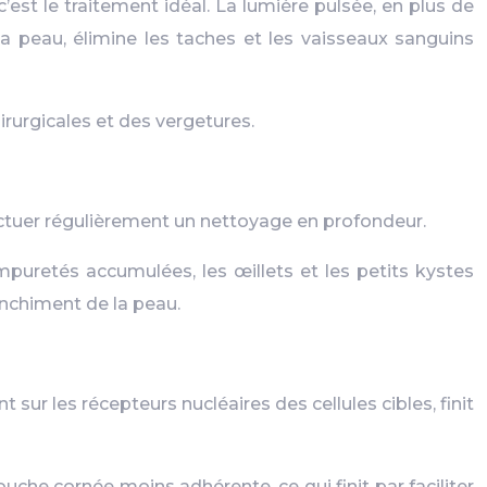
’est le traitement idéal. La lumière pulsée, en plus de
la peau, élimine les taches et les vaisseaux sanguins
hirurgicales et des vergetures.
ffectuer régulièrement un nettoyage en profondeur.
puretés accumulées, les œillets et les petits kystes
anchiment de la peau.
t sur les récepteurs nucléaires des cellules cibles, finit
uche cornée moins adhérente, ce qui finit par faciliter