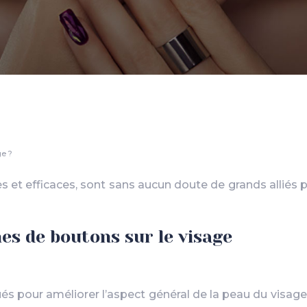
ge ?
 et efficaces, sont sans aucun doute de grands alliés p
es de boutons sur le visage
ués pour améliorer l’aspect général de la peau du visage,