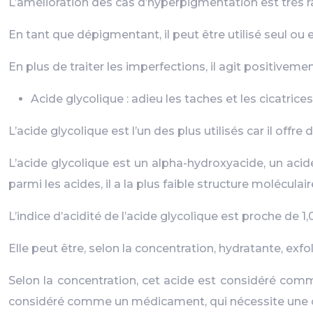
L’amélioration des cas d’hyperpigmentation est très ra
En tant que dépigmentant, il peut être utilisé seul ou
En plus de traiter les imperfections, il agit positiveme
Acide glycolique : adieu les taches et les cicatrice
L’acide glycolique est l’un des plus utilisés car il offr
L’acide glycolique est un alpha-hydroxyacide, un acid
parmi les acides, il a la plus faible structure moléculair
L’indice d’acidité de l’acide glycolique est proche de 1,0
Elle peut être, selon la concentration, hydratante, exfo
Selon la concentration, cet acide est considéré c
considéré comme un médicament, qui nécessite une