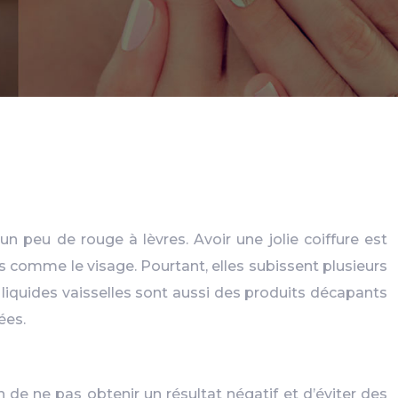
 peu de rouge à lèvres. Avoir une jolie coiffure est
s comme le visage. Pourtant, elles subissent plusieurs
liquides vaisselles sont aussi des produits décapants
ées.
 de ne pas obtenir un résultat négatif et d’éviter des