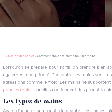
/
Beauté des ongles
/ Comment choisir sa crème pour les mains ?
Lorsqu’on se prépare pour sortir, on prendre bien s
également une priorité. Par contre, les mains sont to
agressions comme le froid. Les mains ne supportent p
pour les mains
, car elles contiennent des produits ch
Les types de mains
Avant d’acheter un produit de beauté, il est nécessai