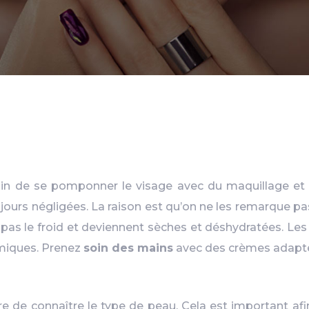
oin de se pomponner le visage avec du maquillage et un
ujours négligées. La raison est qu’on ne les remarque pa
as le froid et deviennent sèches et déshydratées. Les 
imiques. Prenez
soin des mains
avec des crèmes adapt
re de connaître le type de peau. Cela est important afin